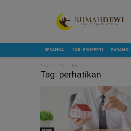
Portal
Berita
Properti
Terkini
BERANDA
CARI PROPERTI
PASANG L
Beranda
Tag
Perhatikan
Tag: perhatikan
Hukum