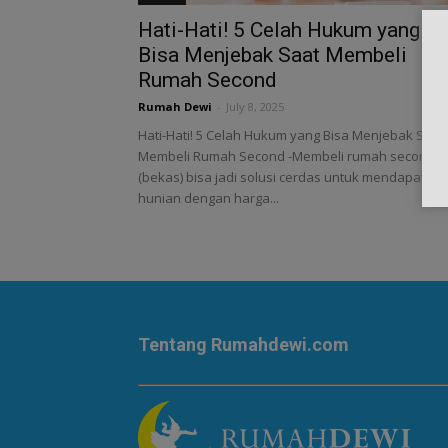
Hati-Hati! 5 Celah Hukum yang
Bisa Menjebak Saat Membeli
Rumah Second
Rumah Dewi
-
July 8, 2025
Hati-Hati! 5 Celah Hukum yang Bisa Menjebak Saat
Membeli Rumah Second -Membeli rumah second
(bekas) bisa jadi solusi cerdas untuk mendapatkan
hunian dengan harga...
Tentang Rumahdewi.com