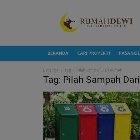
Portal
Berita
Properti
Terkini
BERANDA
CARI PROPERTI
PASANG L
Beranda
Tag
Pilah Sampah Dari Rumah
Tag: Pilah Sampah Dar
Umum