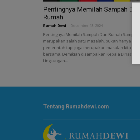
Pentingnya Memilah Sampah Dar
Rumah
Rumah Dewi
-
December 18, 2024
Pentingnya Memilah Sampah Dari Rumah Sampah
merupakan salah satu masalah, bukan hanya bagi
pemerintah tapi juga merupakan masalah kita
bersama. Demikian disampaikan Kepala Dinas
Lingkungan...
Tentang Rumahdewi.com