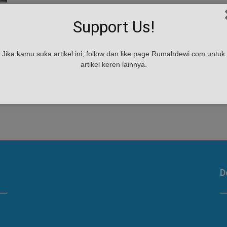
i
Support Us!
Jika kamu suka artikel ini, follow dan like page Rumahdewi.com untuk
artikel keren lainnya.
D