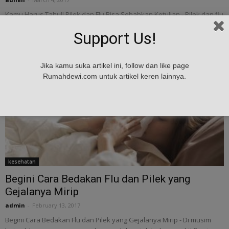
Kamu Harus Tahu!! Pilek dan Flu Bisa Sebabkan Ketulian - Pilek dan flu
adalah penyakit yang umum menyerang di musim hujan. Dalam
Support Us!
kondisi normal biasanya...
Jika kamu suka artikel ini, follow dan like page
Rumahdewi.com untuk artikel keren lainnya.
kesehatan
Begini Cara Bedakan Flu dan Pilek yang
Gejalanya Mirip
admin
-
February 13, 2017
Begini Cara Bedakan Flu dan Pilek yang Gejalanya Mirip - Di musim