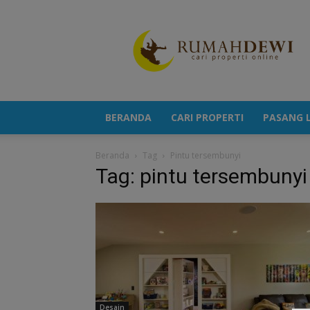
Portal
Berita
Properti
Terkini
BERANDA
CARI PROPERTI
PASANG L
Beranda
Tag
Pintu tersembunyi
Tag: pintu tersembunyi
Desain