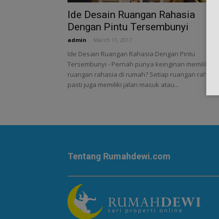
Ide Desain Ruangan Rahasia
Dengan Pintu Tersembunyi
admin
-
March 11, 2017
Ide Desain Ruangan Rahasia Dengan Pintu
Tersembunyi - Pernah punya keinginan memiliki
ruangan rahasia di rumah? Setiap ruangan rahasi
pasti juga memiliki jalan masuk atau...
Tentang Rumahdewi.com