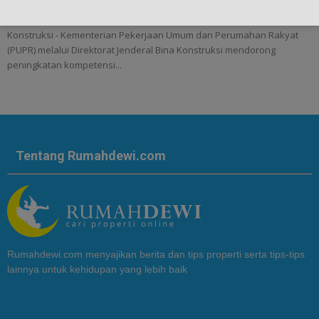
Kementerian PUPR Dorong Peningkatan Kompetensi Tenaga Ahli
Konstruksi - Kementerian Pekerjaan Umum dan Perumahan Rakyat
(PUPR) melalui Direktorat Jenderal Bina Konstruksi mendorong
peningkatan kompetensi...
Tentang Rumahdewi.com
Rumahdewi.com menyajikan berita dan tips properti serta tips-tips
lainnya untuk kehidupan yang lebih baik