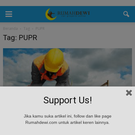
Beranda
Tag
PUPR
Tag: PUPR
Support Us!
Trend Pasar
Jika kamu suka artikel ini, follow dan like page
Kementerian PUPR Dorong Peningkatan
Rumahdewi.com untuk artikel keren lainnya.
Kompetensi Tenaga Ahli Konstruksi
admin
-
December 10, 2016