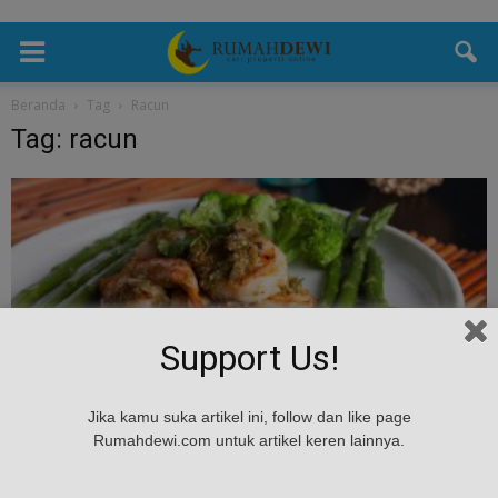
Beranda
Tag
Racun
Tag: racun
Support Us!
Tips & Masukan
Jika kamu suka artikel ini, follow dan like page
Keluarkan racun dalam tubuh secara instan
Rumahdewi.com untuk artikel keren lainnya.
dengan 10 makanan ini
admin
-
November 3, 2016