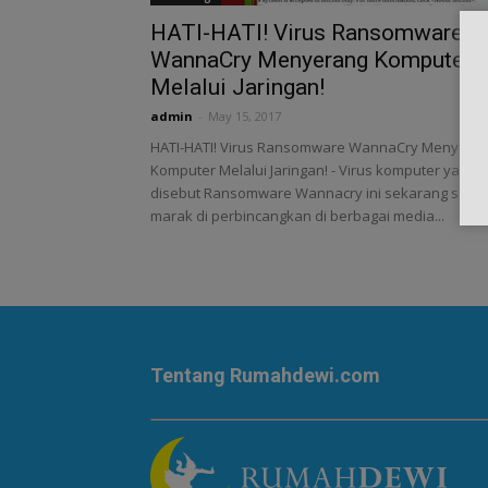
HATI-HATI! Virus Ransomware
WannaCry Menyerang Komputer
Melalui Jaringan!
admin
-
May 15, 2017
HATI-HATI! Virus Ransomware WannaCry Menyera
Komputer Melalui Jaringan! - Virus komputer yang
disebut Ransomware Wannacry ini sekarang seda
marak di perbincangkan di berbagai media...
Tentang Rumahdewi.com