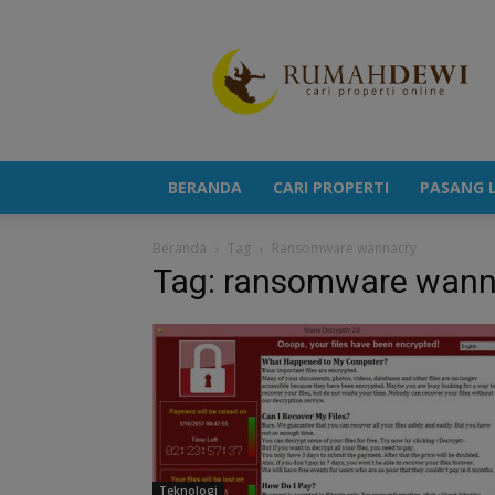
Portal
Berita
Properti
Terkini
BERANDA
CARI PROPERTI
PASANG L
Beranda
Tag
Ransomware wannacry
Tag: ransomware wann
Teknologi