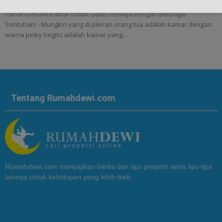
Pilihan Desain Kamar Untuk Gadis Remaja Dengan Berbagai
Sentuhan! - Mungkin yang di pikiran orang tua adalah kamar dengan
warna pinky begitu adalah kamar yang...
Tentang Rumahdewi.com
Rumahdewi.com menyajikan berita dan tips properti serta tips-tips
lainnya untuk kehidupan yang lebih baik