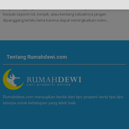
Jangan Panggang Roti Terlalu Matang Untuk Cegah Kanker - Makanan
berpati seperti roti, keripik, atau kentang sebaiknya jangan
dipanggang terlalu lama karena dapat meningkatkan risiko...
Tentang Rumahdewi.com
Rumahdewi.com menyajikan berita dan tips properti serta tips-tips
lainnya untuk kehidupan yang lebih baik