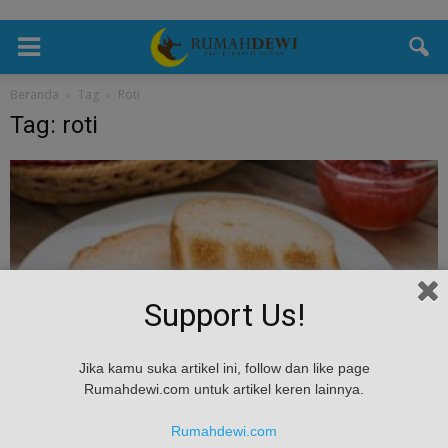
Beranda
Tag
Roti
Tag: roti
Support Us!
kesehatan
Jika kamu suka artikel ini, follow dan like page
Rumahdewi.com untuk artikel keren lainnya.
Jangan Panggang Roti Terlalu Matang Untuk
Cegah Kanker
Rumahdewi.com
admin
-
January 26, 2017