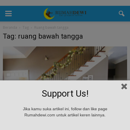
Beranda
Tag
Ruang bawah tangga
Tag: ruang bawah tangga
Support Us!
Desain
Jika kamu suka artikel ini, follow dan like page
Ada Ruangan Kosong Di Bawah Tangga?Ini
Rumahdewi.com untuk artikel keren lainnya.
Beberapa Ide Untuk Membuat Bawah...
Rumah Dewi
-
March 20, 2024