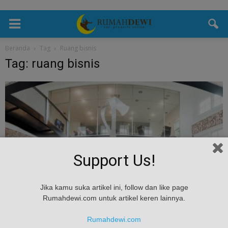
Beranda
Tag
Ruang bisnis
Tag: ruang bisnis
Support Us!
Tips & Masukan
Jika kamu suka artikel ini, follow dan like page
Rumahdewi.com untuk artikel keren lainnya.
8 Faktor Penting Sebelum Membeli Properti
Untuk Bisnis
Rumahdewi.com
admin
-
April 25, 2017