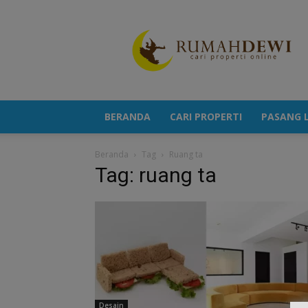
Portal
Berita
Properti
Terkini
BERANDA
CARI PROPERTI
PASANG L
Beranda
Tag
Ruang ta
Tag: ruang ta
Desain