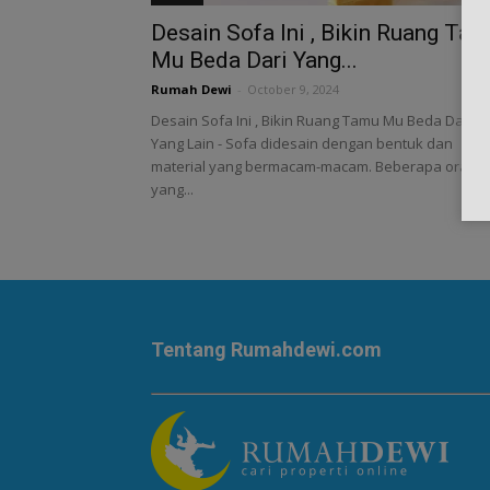
Desain Sofa Ini , Bikin Ruang Ta
Mu Beda Dari Yang...
Rumah Dewi
-
October 9, 2024
Desain Sofa Ini , Bikin Ruang Tamu Mu Beda Dari
Yang Lain - Sofa didesain dengan bentuk dan
material yang bermacam-macam. Beberapa orang
yang...
Tentang Rumahdewi.com