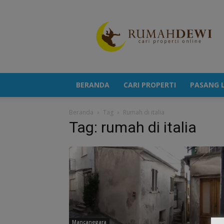
Portal
Berita
Properti
Terkini
BERANDA
CARI PROPERTI
PASANG L
Beranda
Tag
Rumah di italia
Tag: rumah di italia
Mancanegara