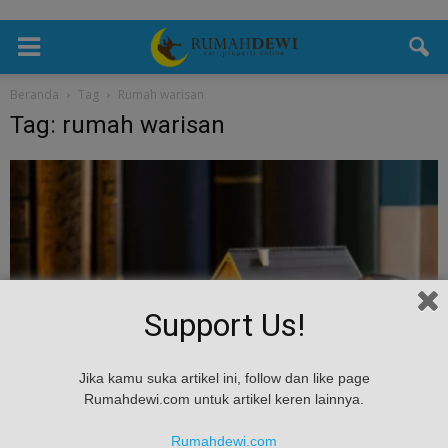
Beranda
Tag
Rumah warisan
Tag: rumah warisan
Support Us!
Hukum
Jika kamu suka artikel ini, follow dan like page
Hukum Rumah Warisan: Panduan Menghindari
Rumahdewi.com untuk artikel keren lainnya.
Sengketa dan Membagi Properti
Rumahdewi.com
Rumah Dewi
-
July 10, 2025