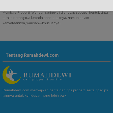
Hukum Rumah Warisan: Panduan Menghindari Sengketa dan
Membagi Properti -Warisan seringkali dianggap sebagai bentuk cinta
terakhir orang tua kepada anak-anaknya. Namun dalam
kenyataannya, warisan—khususnya...
Tentang Rumahdewi.com
Rumahdewi.com menyajikan berita dan tips properti serta tips-tips
lainnya untuk kehidupan yang lebih baik