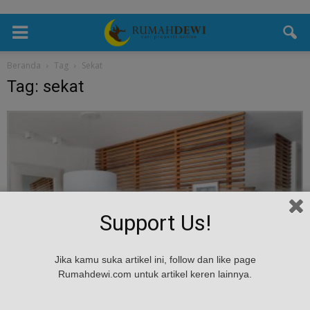
Beranda
Tag
Sekat
Tag: sekat
Support Us!
Tips & Masukan
Jika kamu suka artikel ini, follow dan like page
Tips Sekat Ruangan Minimalis Dengan
Rumahdewi.com untuk artikel keren lainnya.
Berbagai Hal Menarik!
admin
-
July 15, 2017