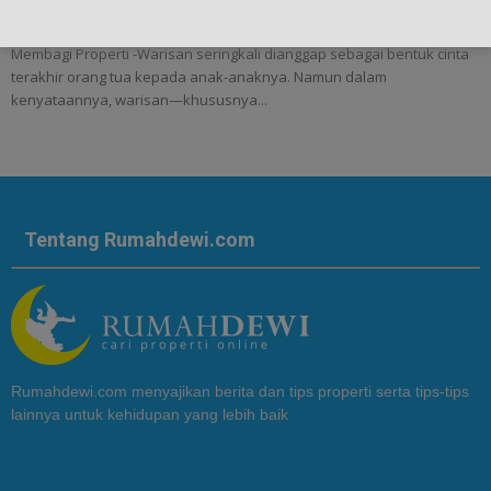
Hukum Rumah Warisan: Panduan Menghindari Sengketa dan
Membagi Properti -Warisan seringkali dianggap sebagai bentuk cinta
terakhir orang tua kepada anak-anaknya. Namun dalam
kenyataannya, warisan—khususnya...
Tentang Rumahdewi.com
Rumahdewi.com menyajikan berita dan tips properti serta tips-tips
lainnya untuk kehidupan yang lebih baik