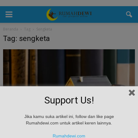
Beranda
Tag
Sengketa
Tag: sengketa
Support Us!
Hukum
Jika kamu suka artikel ini, follow dan like page
Hukum Rumah Warisan: Panduan Menghindari
Rumahdewi.com untuk artikel keren lainnya.
Sengketa dan Membagi Properti
Rumahdewi.com
Rumah Dewi
-
July 10, 2025