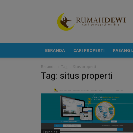
Portal
Berita
Properti
Terkini
BERANDA
CARI PROPERTI
PASANG L
Beranda
Tag
Situs properti
Tag: situs properti
Teknologi