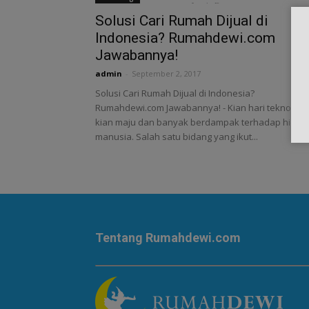
Solusi Cari Rumah Dijual di
Indonesia? Rumahdewi.com
Jawabannya!
admin
-
September 2, 2017
Solusi Cari Rumah Dijual di Indonesia?
Rumahdewi.com Jawabannya! - Kian hari teknologi
kian maju dan banyak berdampak terhadap hidup
manusia. Salah satu bidang yang ikut...
Tentang Rumahdewi.com