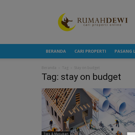
Portal
Berita
Properti
Terkini
BERANDA
CARI PROPERTI
PASANG L
Beranda
Tag
Stay on budget
Tag: stay on budget
Tips & Masukan