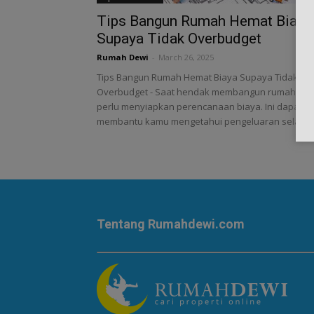
Tips Bangun Rumah Hemat Biaya
Supaya Tidak Overbudget
Rumah Dewi
-
March 26, 2025
Tips Bangun Rumah Hemat Biaya Supaya Tidak
Overbudget - Saat hendak membangun rumah ka
perlu menyiapkan perencanaan biaya. Ini dapat
membantu kamu mengetahui pengeluaran selama.
Tentang Rumahdewi.com