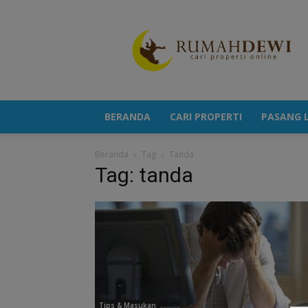
Portal
Berita
Properti
Terkini
BERANDA
CARI PROPERTI
PASANG L
Beranda
Tag
Tanda
Tag: tanda
Tips & Masukan