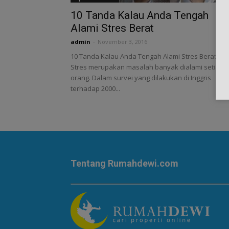
10 Tanda Kalau Anda Tengah
Alami Stres Berat
admin
-
November 3, 2016
10 Tanda Kalau Anda Tengah Alami Stres Berat -
Stres merupakan masalah banyak dialami setiap
orang. Dalam survei yang dilakukan di Inggris
terhadap 2000...
Tentang Rumahdewi.com