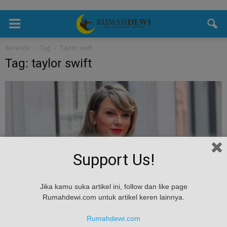
Beranda
Tag
Taylor swift
Tag: taylor swift
Support Us!
Desain
Jika kamu suka artikel ini, follow dan like page
Rumahdewi.com untuk artikel keren lainnya.
Rumah Taylor Swift Menjadi Ikon Bersejarah
di Beverly Hills
Rumahdewi.com
admin
-
April 25, 2017