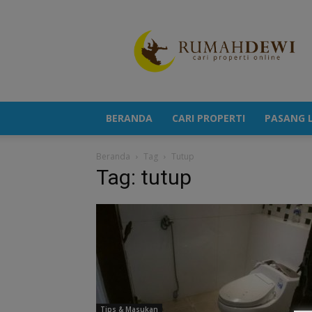
Portal
Berita
Properti
Terkini
BERANDA
CARI PROPERTI
PASANG L
Beranda
Tag
Tutup
Tag: tutup
Tips & Masukan