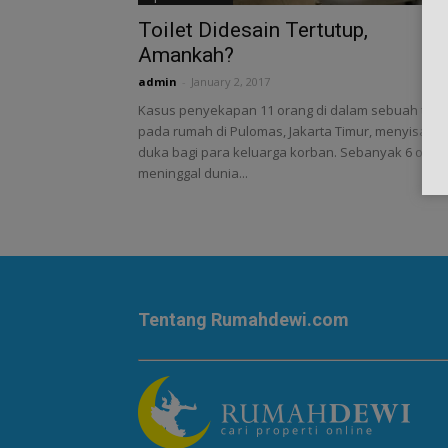
Toilet Didesain Tertutup,
Amankah?
admin
-
January 2, 2017
Kasus penyekapan 11 orang di dalam sebuah toile
pada rumah di Pulomas, Jakarta Timur, menyisaka
duka bagi para keluarga korban. Sebanyak 6 oran
meninggal dunia...
Tentang Rumahdewi.com