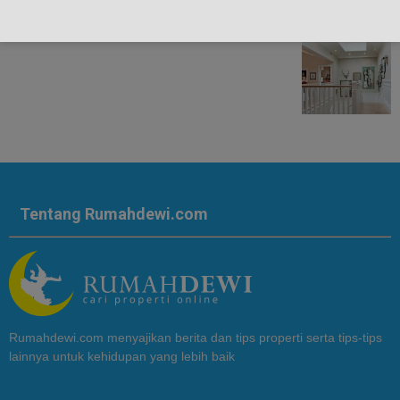
Tentang Rumahdewi.com
Rumahdewi.com menyajikan berita dan tips properti serta tips-tips
lainnya untuk kehidupan yang lebih baik