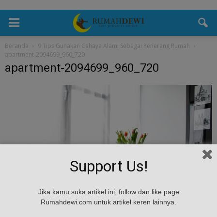
Beranda
9 Tips Gunakan Cahaya Alami Sebagai Penerang Rumah
apartment-2094699_960_720
apartment-2094699_960_720
Support Us!
Jika kamu suka artikel ini, follow dan like page
Rumahdewi.com untuk artikel keren lainnya.