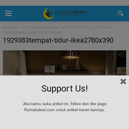
Beranda
8 Trik Membuat Kamar Tidur Lebih Tenang dan Nyaman
1929383tempat-tidur-ikea2780x390
1929383tempat-tidur-ikea2780x390
Support Us!
Jika kamu suka artikel ini, follow dan like page
Rumahdewi.com untuk artikel keren lainnya.