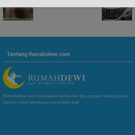
Tentang Rumahdewi.com
Rumahdewi.com menyajikan berita dan tips properti serta tips-tips
lainnya untuk kehidupan yang lebih baik