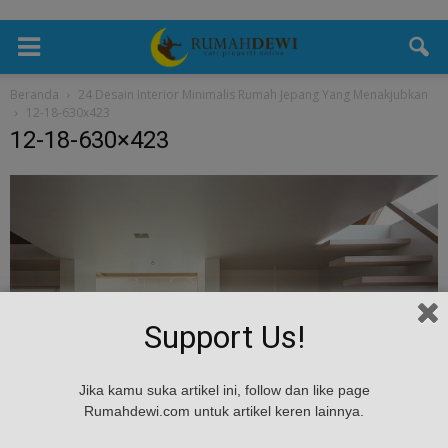
Beranda
24 Desain Interior Minimalis Rumah Jepang Yang Menakjubkan
12-18-630x423
12-18-630×423
Support Us!
Jika kamu suka artikel ini, follow dan like page
Rumahdewi.com untuk artikel keren lainnya.