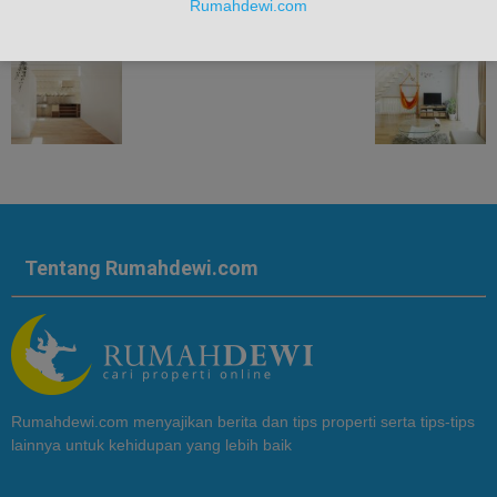
Rumahdewi.com
Tentang Rumahdewi.com
Rumahdewi.com menyajikan berita dan tips properti serta tips-tips
lainnya untuk kehidupan yang lebih baik