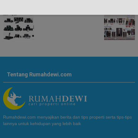
Tentang Rumahdewi.com
Rumahdewi.com menyajikan berita dan tips properti serta tips-tips
lainnya untuk kehidupan yang lebih baik