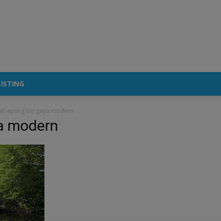
ISTING
ah apung bergaya modern
a modern