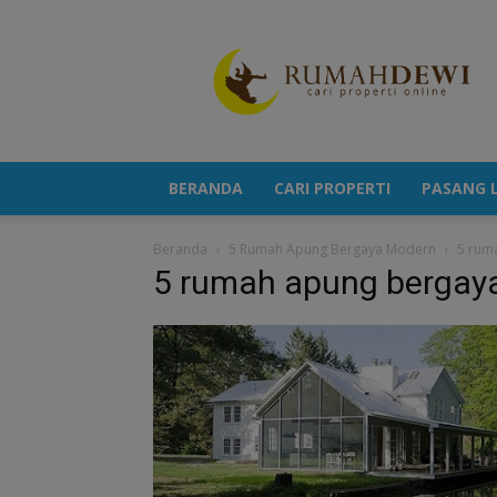
Portal
Berita
Properti
Terkini
BERANDA
CARI PROPERTI
PASANG L
Beranda
5 Rumah Apung Bergaya Modern
5 rum
5 rumah apung bergay