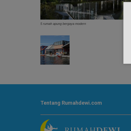
5 rumah apung bergaya modern
Tentang Rumahdewi.com