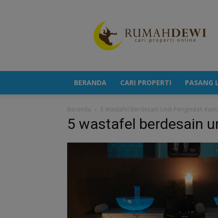
Portal
Berita
Properti
Terkini
BERANDA
CARI PROPERTI
PASANG L
Beranda
5 Wastafel Berdesain Unik Pengindah Kam
5 wastafel berdesain 