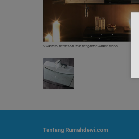
5 wastafel berdesain unik pengindah kamar mandi
Tentang Rumahdewi.com