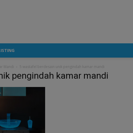
ISTING
ar Mandi
5 wastafel berdesain unik pengindah kamar mandi
unik pengindah kamar mandi