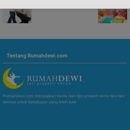
Tentang Rumahdewi.com
Rumahdewi.com menyajikan berita dan tips properti serta tips-tips
lainnya untuk kehidupan yang lebih baik