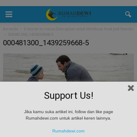
Beranda
6 Aturan Ini Harus Diterapkan untuk Membuat Anak Jadi Mandiri
000481300_1439259668-5
000481300_1439259668-5
Support Us!
Jika kamu suka artikel ini, follow dan like page
Rumahdewi.com untuk artikel keren lainnya.
Rumahdewi.com