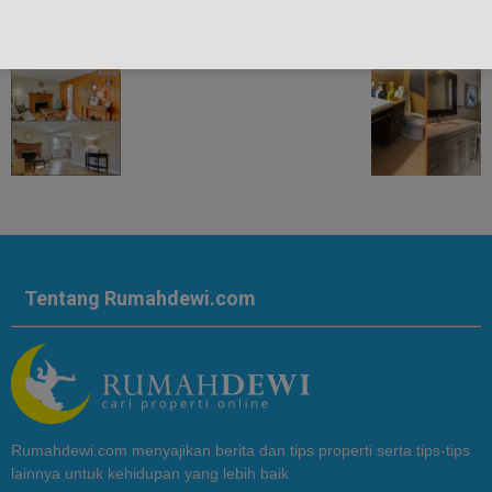
Tentang Rumahdewi.com
Rumahdewi.com menyajikan berita dan tips properti serta tips-tips
lainnya untuk kehidupan yang lebih baik