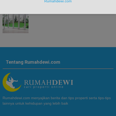
Rumahdewi.com
Tentang Rumahdewi.com
Rumahdewi.com menyajikan berita dan tips properti serta tips-tips
lainnya untuk kehidupan yang lebih baik