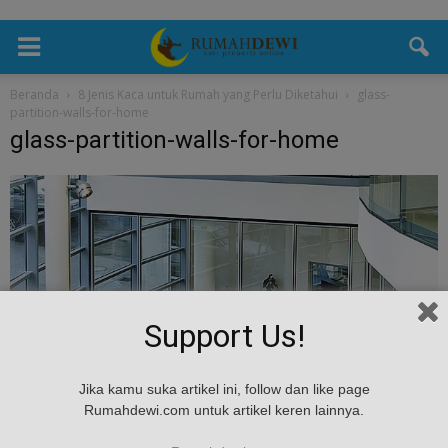
Beranda
8 Jenis Kaca untuk Rumah yang Perlu Diketahui
glass-
partition-walls-for-home
glass-partition-walls-for-home
Support Us!
Jika kamu suka artikel ini, follow dan like page
Rumahdewi.com untuk artikel keren lainnya.