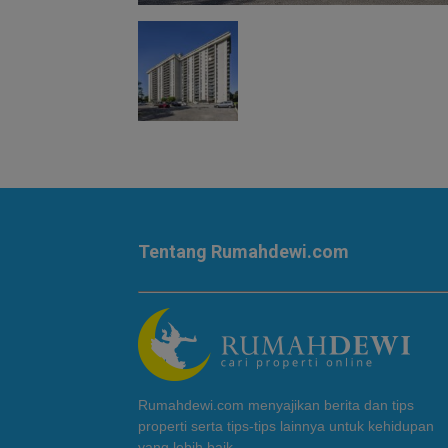
Tentang Rumahdewi.com
Rumahdewi.com menyajikan berita dan tips
properti serta tips-tips lainnya untuk kehidupan
yang lebih baik