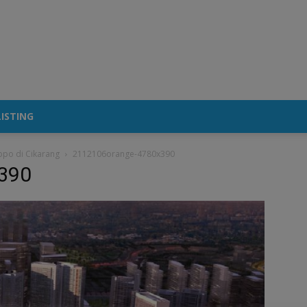
ISTING
ppo di Cikarang
2112106orange-4780x390
390