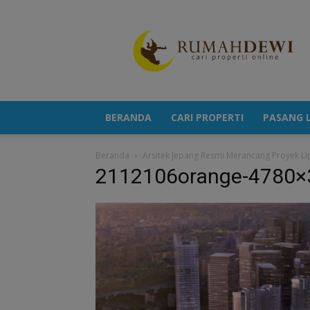
Portal
Berita
Properti
Terkini
BERANDA
CARI PROPERTI
PASANG L
Beranda
Arsitek Jepang Resmi Merancang Proyek Li
2112106orange-4780×