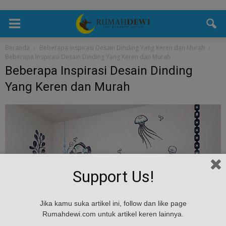
Beranda
Beberapa Inspirasi Desain Dinding Yang Keren dan Murah
Beberapa Inspirasi Desain Dinding Yang Keren dan Murah
Beberapa Inspirasi Desain Dinding
Yang Keren dan Murah
Support Us!
Jika kamu suka artikel ini, follow dan like page
Rumahdewi.com untuk artikel keren lainnya.