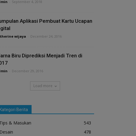
dmin
-
September 4, 2018
umpulan Aplikasi Pembuat Kartu Ucapan
gital
therine wijaya
-
December 24, 2016
arna Biru Diprediksi Menjadi Tren di
017
dmin
-
December 29, 2016
Load more
Kategori Berita
Tips & Masukan
543
Desain
478