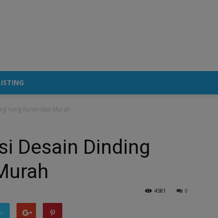
ISTING
ing Yang Keren dan Murah
si Desain Dinding
Murah
4581
0
er