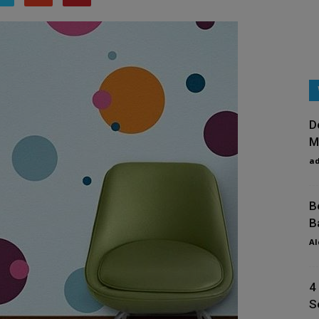
D
M
a
B
B
Al
4
S