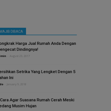
WAJIB DIBACA
ongkrak Harga Jual Rumah Anda Dengan
engecat Dindingnya!
dmin
-
August 23, 2017
ersihkan Setrika Yang Lengket Dengan 5
ahan Ini
do
-
January 9, 2018
 Cara Agar Suasana Rumah Cerah Meski
edang Musim Hujan