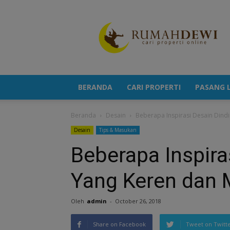
Portal
Berita
Properti
Terkini
BERANDA
CARI PROPERTI
PASANG L
Beranda
Desain
Beberapa Inspirasi Desain Dind
Desain
Tips & Masukan
Beberapa Inspira
Yang Keren dan 
Oleh
admin
-
October 26, 2018
Share on Facebook
Tweet on Twitt