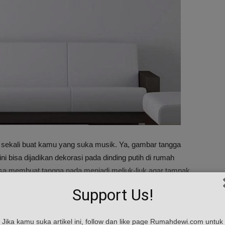
ok sekali buat kamu yang suka musik. Ya, gambar tangga
i bisa dijadikan dekorasi pada dinding putih di rumah
isa membuat tangga nada menjadi meliuk-liuk agar tampak
Support Us!
Jika kamu suka artikel ini, follow dan like page Rumahdewi.com untuk