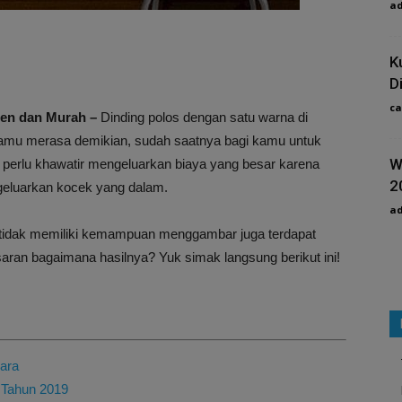
a
K
Di
ca
ren dan Murah –
Dinding polos dengan satu warna di
amu merasa demikian, sudah saatnya bagi kamu untuk
W
 perlu khawatir mengeluarkan biaya yang besar karena
2
ngeluarkan kocek yang dalam.
a
 tidak memiliki kemampuan menggambar juga terdapat
aran bagaimana hasilnya? Yuk simak langsung berikut ini!
gara
 Tahun 2019