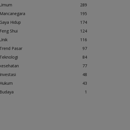
Umum
289
Mancanegara
195
Gaya Hidup
174
Feng Shui
124
Unik
116
Trend Pasar
97
Teknologi
84
kesehatan
77
Investasi
48
Hukum
43
Budaya
1