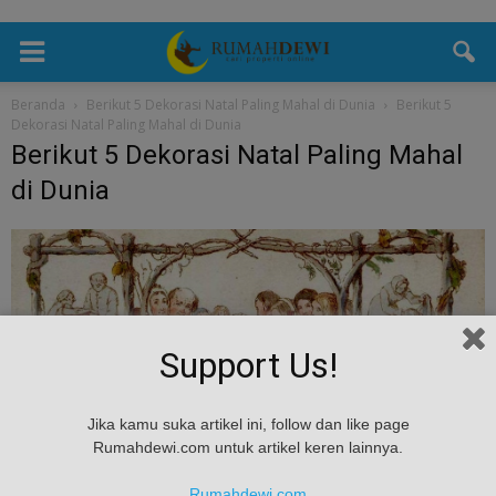
Beranda
Berikut 5 Dekorasi Natal Paling Mahal di Dunia
Berikut 5
Dekorasi Natal Paling Mahal di Dunia
Berikut 5 Dekorasi Natal Paling Mahal
di Dunia
Support Us!
Jika kamu suka artikel ini, follow dan like page
Rumahdewi.com untuk artikel keren lainnya.
Rumahdewi.com