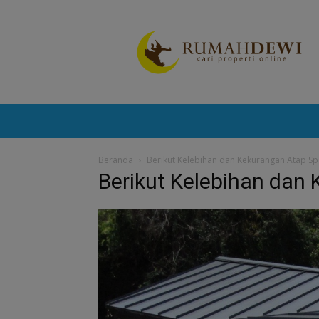
Portal
Berita
Properti
Terkini
Beranda
Berikut Kelebihan dan Kekurangan Atap S
Berikut Kelebihan dan