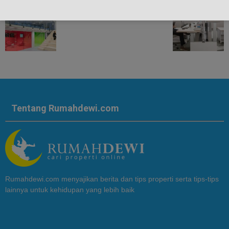
Tentang Rumahdewi.com
Rumahdewi.com menyajikan berita dan tips properti serta tips-tips
lainnya untuk kehidupan yang lebih baik