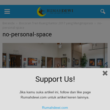
Beranda
Bocoran Tren Ruang Kantor 2017 yang Menginspirasi
no-
personal-space
no-personal-space
Support Us!
Jika kamu suka artikel ini, follow dan like page
Rumahdewi.com untuk artikel keren lainnya.
Rumahdewi.com