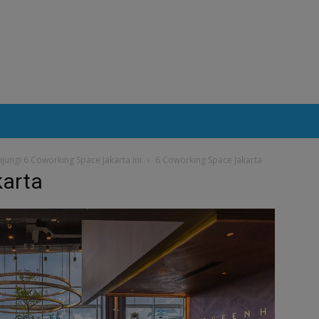
ngi 6 Coworking Space Jakarta ini
6 Coworking Space Jakarta
karta