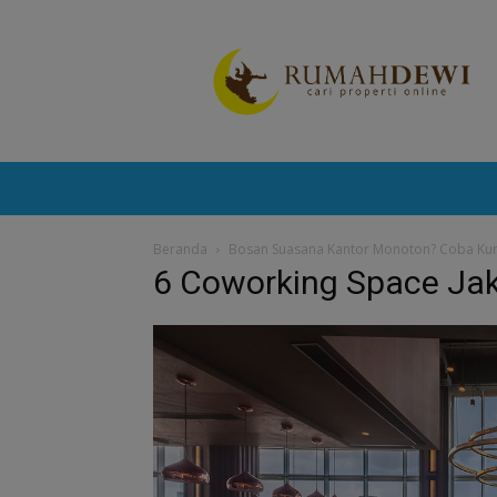
Portal
Berita
Properti
Terkini
Beranda
Bosan Suasana Kantor Monoton? Coba Kunju
6 Coworking Space Ja