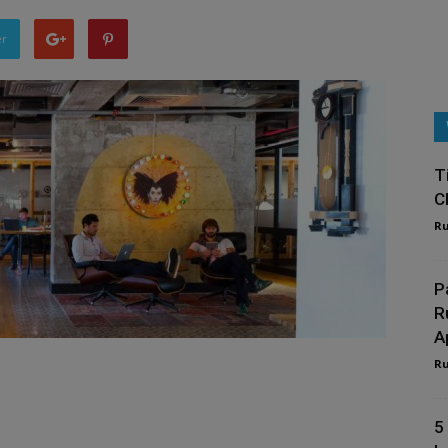
er
T
C
R
P
R
A
R
5