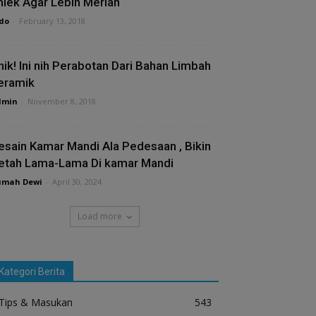
mlek Agar Lebih Meriah
do
-
February 13, 2018
nik! Ini nih Perabotan Dari Bahan Limbah
eramik
dmin
-
November 8, 2018
esain Kamar Mandi Ala Pedesaan , Bikin
etah Lama-Lama Di kamar Mandi
umah Dewi
-
April 30, 2024
Load more
Kategori Berita
Tips & Masukan
543