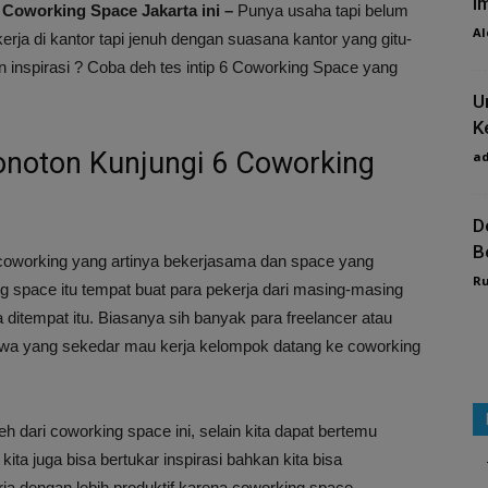
I
Coworking Space Jakarta ini –
Punya usaha tapi belum
Al
rja di kantor tapi jenuh dengan suasana kantor yang gitu-
n inspirasi ? Coba deh tes intip 6 Coworking Space yang
U
K
noton Kunjungi 6 Coworking
a
D
B
 coworking yang artinya bekerjasama dan space yang
R
g space itu tempat buat para pekerja dari masing-masing
ditempat itu. Biasanya sih banyak para freelancer atau
siswa yang sekedar mau kerja kelompok datang ke coworking
h dari coworking space ini, selain kita dapat bertemu
ita juga bisa bertukar inspirasi bahkan kita bisa
rja dengan lebih produktif karena coworking space