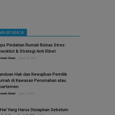
WAJIB DIBACA
ips Pindahan Rumah Bebas Stres:
hecklist & Strategi Anti Ribet
umah Dewi
-
June 26, 2025
anduan Hak dan Kewajiban Pemilik
umah di Kawasan Perumahan atau
partemen
umah Dewi
-
July 3, 2025
 Hal Yang Harus Disiapkan Sebelum