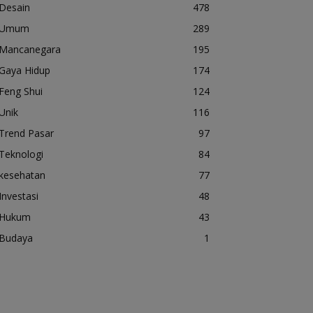
Desain
478
Umum
289
Mancanegara
195
Gaya Hidup
174
Feng Shui
124
Unik
116
Trend Pasar
97
Teknologi
84
kesehatan
77
Investasi
48
Hukum
43
Budaya
1