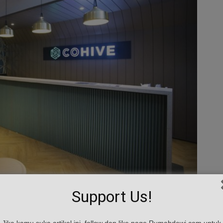
Support Us!
Jika kamu suka artikel ini, follow dan like page Rumahdewi.com untuk