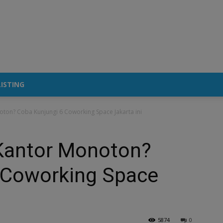
ISTING
ton? Coba Kunjungi 6 Coworking Space Jakarta ini
Kantor Monoton?
 Coworking Space
5874
0