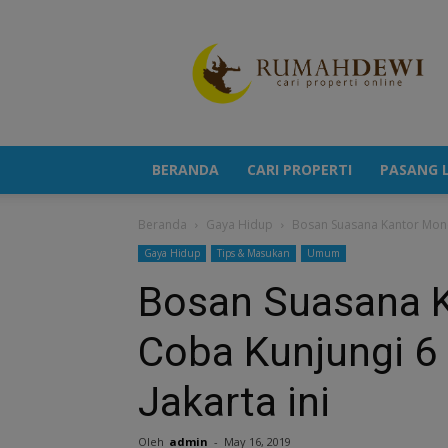
Portal
Berita
Properti
Terkini
BERANDA
CARI PROPERTI
PASANG L
Beranda
Gaya Hidup
Bosan Suasana Kantor Mono
Gaya Hidup
Tips & Masukan
Umum
Bosan Suasana 
Coba Kunjungi 6
Jakarta ini
Oleh
admin
-
May 16, 2019