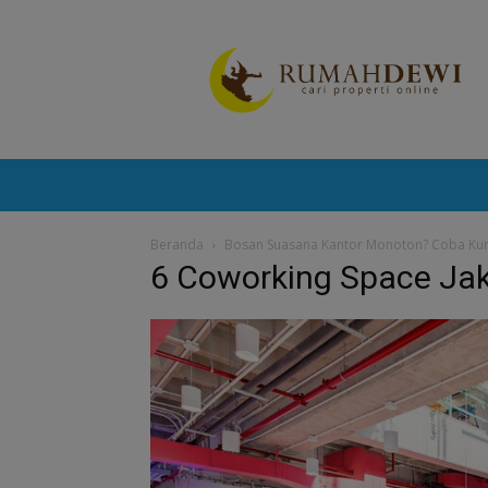
Portal
Berita
Properti
Terkini
Beranda
Bosan Suasana Kantor Monoton? Coba Kunju
6 Coworking Space Ja