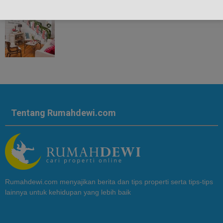
Tentang Rumahdewi.com
Rumahdewi.com menyajikan berita dan tips properti serta tips-tips
lainnya untuk kehidupan yang lebih baik