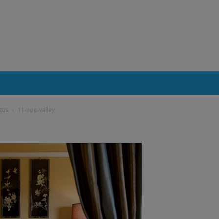
gus
11-noe-valley