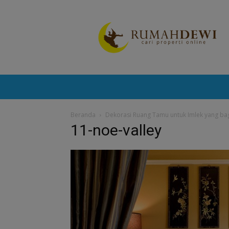
Portal
Berita
Properti
Terkini
Beranda
Dekorasi Ruang Tamu untuk Imlek yang ba
11-noe-valley