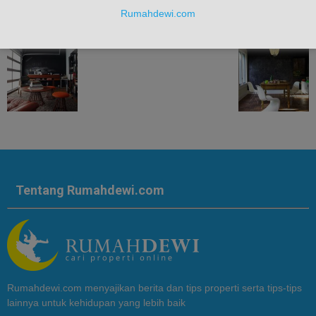
Rumahdewi.com
Tentang Rumahdewi.com
Rumahdewi.com menyajikan berita dan tips properti serta tips-tips
lainnya untuk kehidupan yang lebih baik