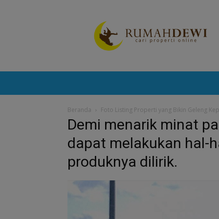
Portal
Berita
Properti
Terkini
Beranda
Foto Listing Properti yang Bikin Geleng Ke
Demi menarik minat pa
dapat melakukan hal-ha
produknya dilirik.