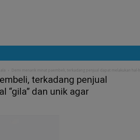
pala
Demi menarik minat paembeli, terkadang penjual dapat melakukan hal-hal
embeli, terkadang penjual
l “gila” dan unik agar