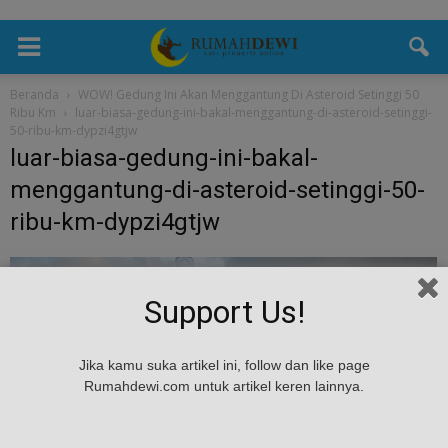
Beranda
WOW! Gedung Ini Akan Menggantung Di Asteroid Setinggi 50
Ribu Km
luar-biasa-gedung-ini-bakal-menggantung-di-asteroid-setinggi-
50-ribu-km-dypzi4gtjw
luar-biasa-gedung-ini-bakal-
menggantung-di-asteroid-setinggi-50-
ribu-km-dypzi4gtjw
Support Us!
Jika kamu suka artikel ini, follow dan like page
Rumahdewi.com untuk artikel keren lainnya.