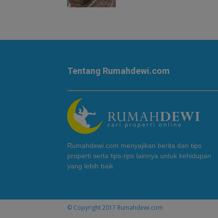
Tentang Rumahdewi.com
Rumahdewi.com menyajikan berita dan tips
properti serta tips-tips lainnya untuk kehidupan
yang lebih baik
© Copyright 2017
Rumahdewi.com