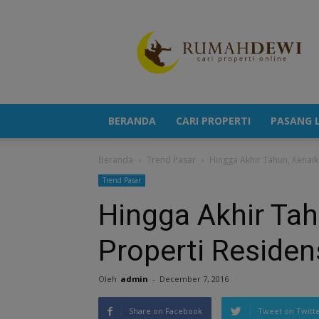
Portal
Berita
Properti
Terkini
BERANDA
CARI PROPERTI
PASANG L
Beranda
Trend Pasar
Hingga Akhir Tahun, Kenai
Trend Pasar
Hingga Akhir Ta
Properti Reside
Oleh
admin
-
December 7, 2016
Share on Facebook
Tweet on Twitt