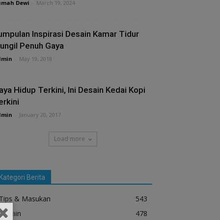
umah Dewi
-
March 19, 2024
umpulan Inspirasi Desain Kamar Tidur
ungil Penuh Gaya
dmin
-
May 19, 2018
aya Hidup Terkini, Ini Desain Kedai Kopi
erkini
dmin
-
January 20, 2017
Load more
Kategori Berita
Tips & Masukan
543
Desain
478