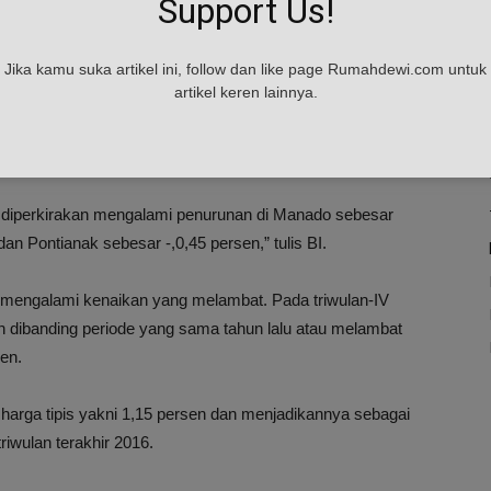
Support Us!
i residensial secara triwulanan masih akan mengalami
bat 0,08 persen dibandingkan triwulan-III 2016 yang
Jika kamu suka artikel ini, follow dan like page Rumahdewi.com untuk
artikel keren lainnya.
ada rumah tipe besar yakni hanya 0,22 persen atau lebih
5 persen.
 diperkirakan mengalami penurunan di Manado sebesar
an Pontianak sebesar -,0,45 persen,” tulis BI.
ga mengalami kenaikan yang melambat. Pada triwulan-IV
en dibanding periode yang sama tahun lalu atau melambat
sen.
arga tipis yakni 1,15 persen dan menjadikannya sebagai
iwulan terakhir 2016.