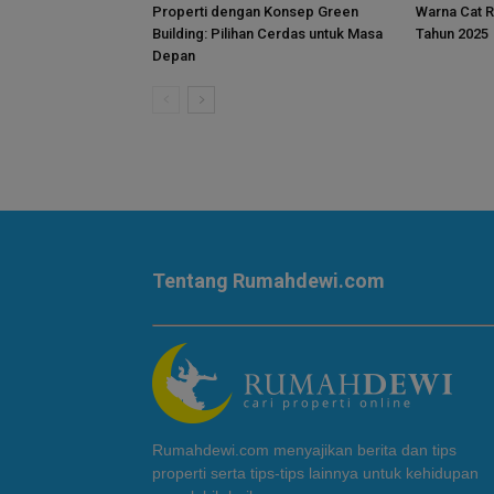
Properti dengan Konsep Green
Warna Cat R
Building: Pilihan Cerdas untuk Masa
Tahun 2025
Depan
Tentang Rumahdewi.com
Rumahdewi.com menyajikan berita dan tips
properti serta tips-tips lainnya untuk kehidupan