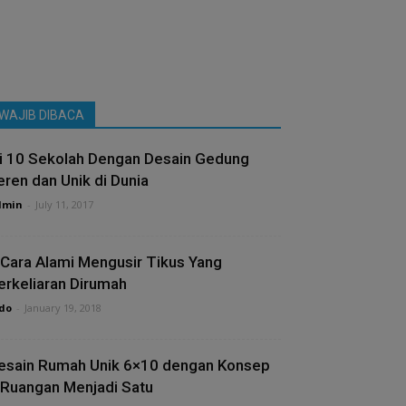
WAJIB DIBACA
ni 10 Sekolah Dengan Desain Gedung
eren dan Unik di Dunia
dmin
-
July 11, 2017
 Cara Alami Mengusir Tikus Yang
erkeliaran Dirumah
do
-
January 19, 2018
esain Rumah Unik 6×10 dengan Konsep
 Ruangan Menjadi Satu