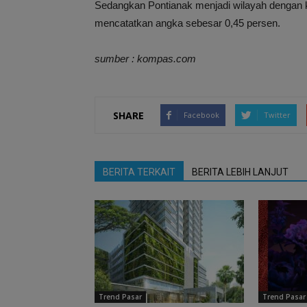
Sedangkan Pontianak menjadi wilayah dengan 
mencatatkan angka sebesar 0,45 persen.
sumber : kompas.com
SHARE
Facebook
Twitter
BERITA TERKAIT
BERITA LEBIH LANJUT
Trend Pasar
Trend Pasar