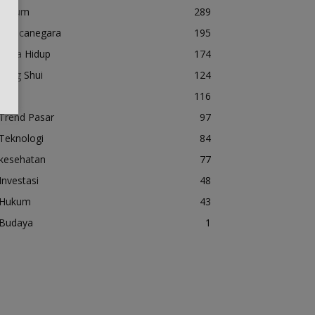
Umum
289
Mancanegara
195
Gaya Hidup
174
Feng Shui
124
Unik
116
Trend Pasar
97
Teknologi
84
kesehatan
77
Investasi
48
Hukum
43
Budaya
1