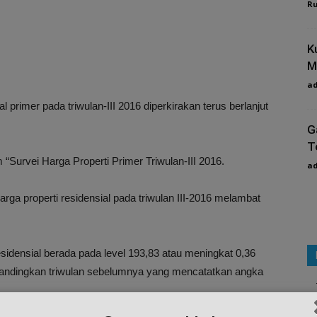
R
K
M
a
 primer pada triwulan-III 2016 diperkirakan terus berlanjut
G
T
“Survei Harga Properti Primer Triwulan-III 2016.
a
ga properti residensial pada triwulan III-2016 melambat
sidensial berada pada level 193,83 atau meningkat 0,36
ibandingkan triwulan sebelumnya yang mencatatkan angka