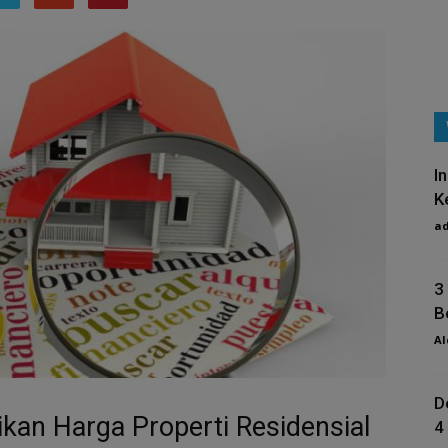
I
K
a
3
B
Al
D
kan Harga Properti Residensial
4