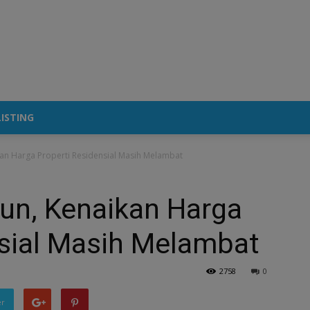
ISTING
kan Harga Properti Residensial Masih Melambat
hun, Kenaikan Harga
nsial Masih Melambat
2758
0
er