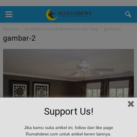
Beranda
Ide Dekorasi Rumah Bertema Yin dan Yang
gambar-2
gambar-2
Support Us!
Jika kamu suka artikel ini, follow dan like page
Rumahdewi.com untuk artikel keren lainnya.