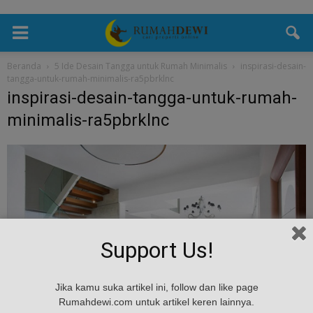
Beranda
5 Ide Desain Tangga untuk Rumah Minimalis
inspirasi-desain-
tangga-untuk-rumah-minimalis-ra5pbrklnc
inspirasi-desain-tangga-untuk-rumah-
minimalis-ra5pbrklnc
Support Us!
Jika kamu suka artikel ini, follow dan like page
Rumahdewi.com untuk artikel keren lainnya.