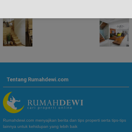
Tentang Rumahdewi.com
Rumahdewi.com menyajikan berita dan tips properti serta tips-tips
lainnya untuk kehidupan yang lebih baik